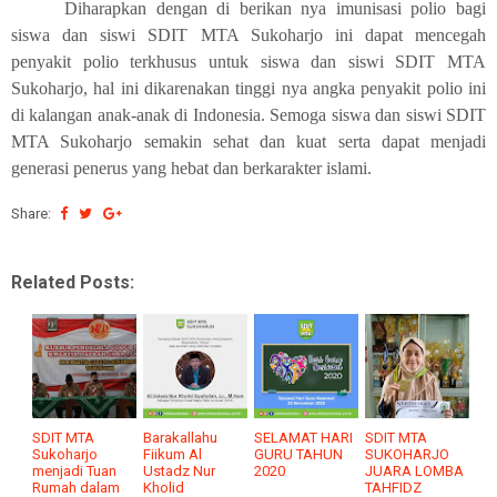
Diharapkan dengan di berikan nya imunisasi polio bagi
siswa dan siswi SDIT MTA Sukoharjo ini dapat mencegah
penyakit polio terkhusus untuk siswa dan siswi SDIT MTA
Sukoharjo, hal ini dikarenakan tinggi nya angka penyakit polio ini
di kalangan anak-anak di Indonesia. Semoga siswa dan siswi SDIT
MTA Sukoharjo semakin sehat dan kuat serta dapat menjadi
generasi penerus yang hebat dan berkarakter islami.
Share:
Related Posts:
SDIT MTA
Barakallahu
SELAMAT HARI
SDIT MTA
Sukoharjo
Fiikum Al
GURU TAHUN
SUKOHARJO
menjadi Tuan
Ustadz Nur
2020
JUARA LOMBA
Rumah dalam
Kholid
TAHFIDZ