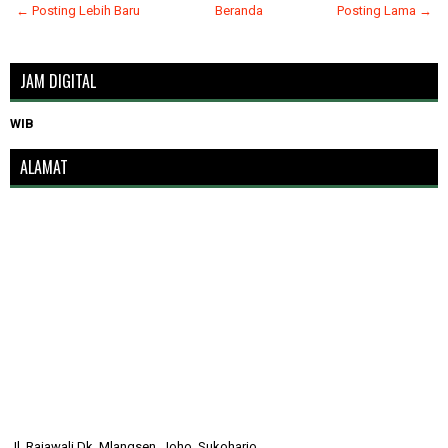
← Posting Lebih Baru
Beranda
Posting Lama →
JAM DIGITAL
WIB
ALAMAT
Jl. Rajawali Dk. Mlangsen, Joho, Sukoharjo