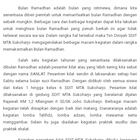
Bulan Ramadhan adalah bulan yang istimewa, dimana kita
senentiasa diberi perintah untuk memanfaatkan bulan Ramadhan dengan
sebaik mungkin. Berbagai cara dan berbagai kegiatan dapat kita lakukan
untuk menghiasi bulan Ramadhan yang penuh berkah ini agar tidak
terlewat secara sia-sia. Dalam rangka hal tersebut maka Tim Diniyah SDIT
MTA Sukoharjo mengagendakan berbagai macam kegiatan dalam rangka
memaksimalkan Bulan Ramadhan.
Salah satu kegiatan tahunan yang senantiasa dilaksanakan
dibulan Ramadhan adalah pesanter kilat atau yang lebih sering kita sebut
dengan nama SANLAT. Pesantren kilat sendiri di laksanakan setiap hari
Sabtu selama bulan suci Ramadhan. Dengan didikuti oleh semua siswa
dari kelas 1 hingga kelas 6 SDIT MTA Sukoharjo. Pesanten kilat
dilaksanakan di gedung SDIT MTA Sukoharjo yang beralamat dijalan
Rajawali KM 1,2 Mlangsen rt 02/06 Joho Sukoharjo. Berbagai macam
kegiatan telah disiapkan dengan baik dan matang. Dianataranya adalah
kegiatan lomba Tahfidz, lomba adzan, lomba mewarnai serta
menggambar. Selain itu juga diadakan kegiatan praktek wudhu dan
praktek shalat.
Kegiatan pesantern kilat SDIT MTA Sukoharjo dibuka langsung