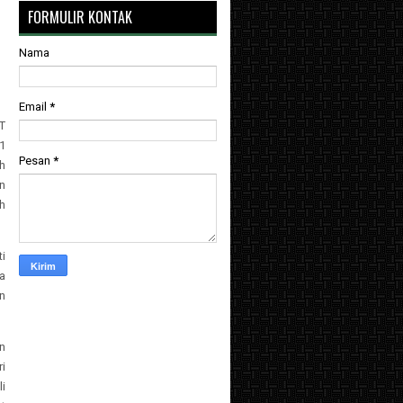
FORMULIR KONTAK
Nama
Email
*
IT
1
Pesan
*
h
n
h
i
a
n
n
ri
i