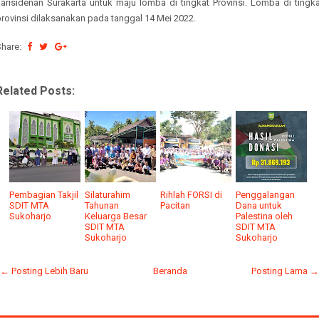
karisidenan Surakarta untuk maju lomba di tingkat Provinsi. Lomba di tingka
rovinsi dilaksanakan pada tanggal 14 Mei 2022.
Share:
Related Posts:
Pembagian Takjil
Silaturahim
Rihlah FORSI di
Penggalangan
SDIT MTA
Tahunan
Pacitan
Dana untuk
Sukoharjo
Keluarga Besar
Palestina oleh
SDIT MTA
SDIT MTA
Sukoharjo
Sukoharjo
← Posting Lebih Baru
Beranda
Posting Lama →