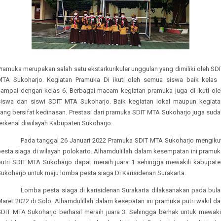
ramuka merupakan salah satu ekstarkurikuler unggulan yang dimiliki oleh SD
MTA Sukoharjo. Kegiatan Pramuka Di ikuti oleh semua siswa baik kelas 
sampai dengan kelas 6. Berbagai macam kegiatan pramuka juga di ikuti ole
siswa dan siswi SDIT MTA Sukoharjo. Baik kegiatan lokal maupun kegiata
yang bersifat kedinasan. Prestasi dari pramuka SDIT MTA Sukoharjo juga suda
erkenal diwilayah Kabupaten Sukoharjo.
Pada tanggal 26 Januari 2022 Pramuka SDIT MTA Sukoharjo mengikut
pesta siaga di wilayah polokarto. Alhamdulillah dalam kesempatan ini pramuk
putri SDIT MTA Sukoharjo dapat meraih juara 1 sehingga mewakili kabupate
ukoharjo untuk maju lomba pesta siaga Di Karisidenan Surakarta.
Lomba pesta siaga di karisidenan Surakarta dilaksanakan pada bula
aret 2022 di Solo. Alhamdulillah dalam kesepatan ini pramuka putri wakil da
SDIT MTA Sukoharjo berhasil meraih juara 3. Sehingga berhak untuk mewakil