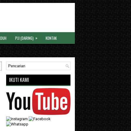
»
NDUH
PJJ (DARING)
KONTAK
IKUTI KAMI