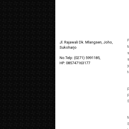
P
Jl. Rajawali Dk. Mlangsen, Joho,
Sukoharjo
No.Telp: (0271) 5991185,
HP: 085747163177
t
S
M